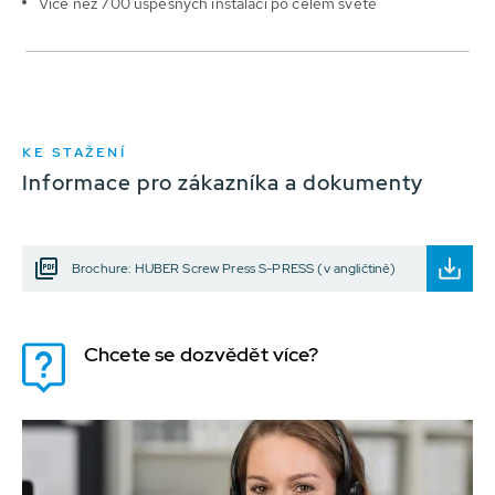
Více než 700 úspěšných instalací po celém světě
KE STAŽENÍ
Informace pro zákazníka a dokumenty
Brochure: HUBER Screw Press S-PRESS (v angličtině)
Chcete se dozvědět více?