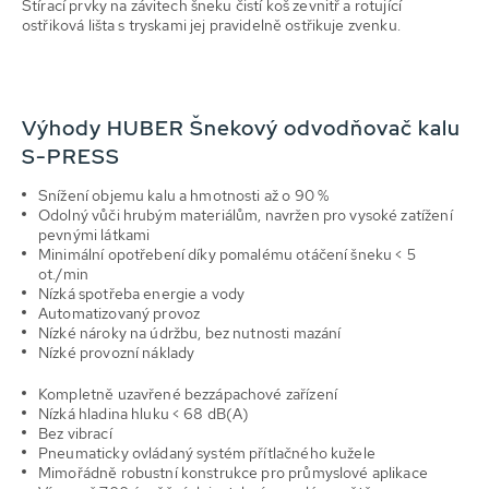
Stírací prvky na závitech šneku čistí koš zevnitř a rotující
ostřiková lišta s tryskami jej pravidelně ostřikuje zvenku.
Výhody HUBER Šnekový odvodňovač kalu
S-PRESS
Snížení objemu kalu a hmotnosti až o 90 %
Odolný vůči hrubým materiálům, navržen pro vysoké zatížení
pevnými látkami
Minimální opotřebení díky pomalému otáčení šneku < 5
ot./min
Nízká spotřeba energie a vody
Automatizovaný provoz
Nízké nároky na údržbu, bez nutnosti mazání
Nízké provozní náklady
Kompletně uzavřené bezzápachové zařízení
Nízká hladina hluku < 68 dB(A)
Bez vibrací
Pneumaticky ovládaný systém přítlačného kužele
Mimořádně robustní konstrukce pro průmyslové aplikace