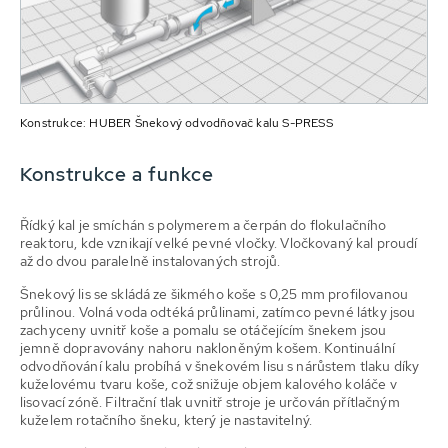
Konstrukce: HUBER Šnekový odvodňovač kalu S-PRESS
Konstrukce a funkce
Řídký kal je smíchán s polymerem a čerpán do flokulačního
reaktoru, kde vznikají velké pevné vločky. Vločkovaný kal proudí
až do dvou paralelně instalovaných strojů.
Šnekový lis se skládá ze šikmého koše s 0,25 mm profilovanou
průlinou. Volná voda odtéká průlinami, zatímco pevné látky jsou
zachyceny uvnitř koše a pomalu se otáčejícím šnekem jsou
jemně dopravovány nahoru nakloněným košem. Kontinuální
odvodňování kalu probíhá v šnekovém lisu s nárůstem tlaku díky
kuželovému tvaru koše, což snižuje objem kalového koláče v
lisovací zóně. Filtrační tlak uvnitř stroje je určován přítlačným
kuželem rotačního šneku, který je nastavitelný.