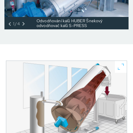
Odvodňování kalů HUBER Šnekový
1/4
odvodňovač kalů S-PRESS