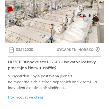
02.11.2020
ØYGARDEN, NORSKO
HUBER Bubnové síto LIQUID – inovativní celkový
proces je v Norsku úspěšný
V Øygardenu byla postavena jedna z
nejmodernějších čistíren odpadních vod v zemi – s
inovativní a optimálně sladěnou...
Pokračovat ve čtení