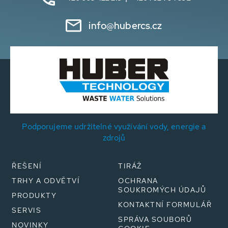
info@hubercs.cz
Podporujeme udržitelné využívání vody, energie a
zdrojů
ŘEŠENÍ
TIRÁŽ
TRHY A ODVĚTVÍ
OCHRANA
SOUKROMÝCH ÚDAJŮ
PRODUKTY
KONTAKTNÍ FORMULÁŘ
SERVIS
SPRÁVA SOUBORŮ
NOVINKY