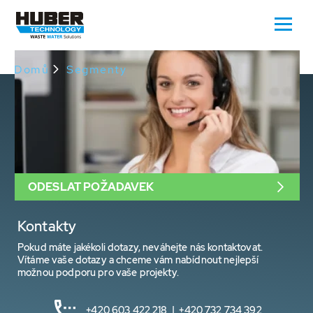
Oops, an error occurred! Request: 3bc02fa82b7b7
Domů
Segmenty
ODESLAT POŽADAVEK
Kontakty
Pokud máte jakékoli dotazy, neváhejte nás kontaktovat.
Vítáme vaše dotazy a chceme vám nabídnout nejlepší
možnou podporu pro vaše projekty.
+420 603 422 218 | +420 732 734 392